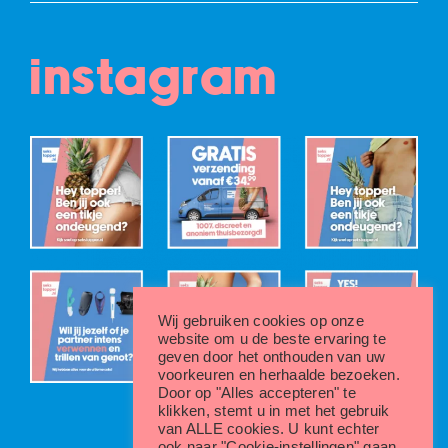
instagram
Wij gebruiken cookies op onze
website om u de beste ervaring te
geven door het onthouden van uw
voorkeuren en herhaalde bezoeken.
Door op "Alles accepteren" te
klikken, stemt u in met het gebruik
van ALLE cookies. U kunt echter
ook naar "Cookie-instellingen" gaan