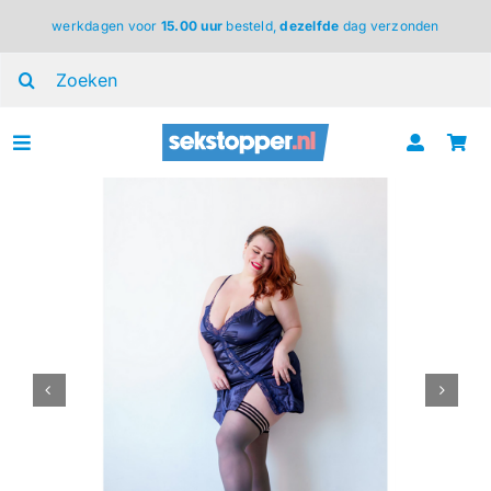
Ga
werkdagen voor
15.00 uur
besteld,
dezelfde
dag verzonden
naar
inhoud
Zoeken
naar:
Toggle
Navigation
voor haar
voor hem
voor koppels
lingerie
BDSM