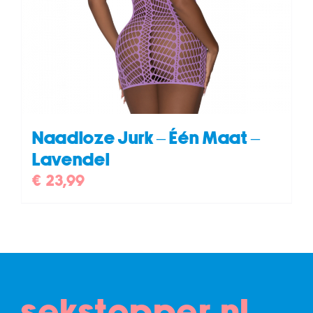
Naadloze Jurk – Één Maat –
Lavendel
€
23,99