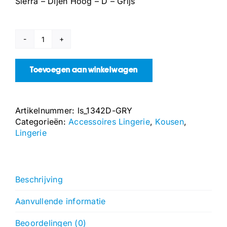
Sierra – Dijen Hoog – D – Grijs
Sierra
-
Dijen
Toevoegen aan winkelwagen
Hoog
-
D
Artikelnummer:
ls_1342D-GRY
-
Categorieën:
Accessoires Lingerie
,
Kousen
,
Grijs
Lingerie
aantal
Beschrijving
Aanvullende informatie
Beoordelingen (0)