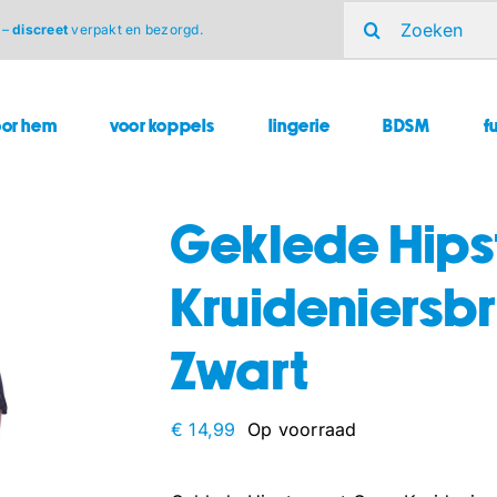
Zoeken
 –
discreet
verpakt en bezorgd.
naar:
oor hem
voor koppels
lingerie
BDSM
f
Geklede Hips
Kruideniersbr
Zwart
€
14,99
Op voorraad