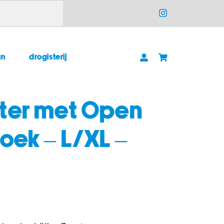
un
drogisterij
ter met Open
oek – L/XL –