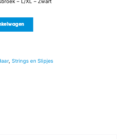
sbroek – L/XL – Zwart
inkelwagen
Haar
,
Strings en Slipjes