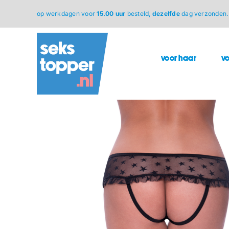
Ga
op werkdagen voor
15.00 uur
besteld,
dezelfde
dag verzonden.
naar
inhoud
voor haar
v