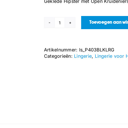
Geklede Hipster met Open Kruidenier
Toevoegen aan w
Geklede
Hipster
met
Open
Artikelnummer:
ls_P403BLKLRG
Kruideniersbroek
Categorieën:
Lingerie
,
Lingerie voor 
-
L/XL
-
Zwart
aantal