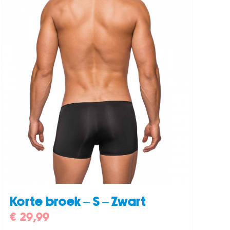
Korte broek – S – Zwart
€
29,99