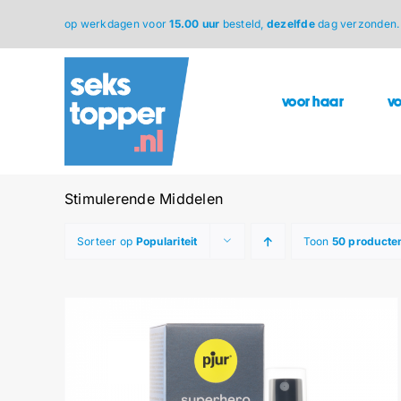
Ga
op werkdagen voor
15.00 uur
besteld,
dezelfde
dag verzonden.
naar
inhoud
voor haar
v
Stimulerende Middelen
Sorteer op
Populariteit
Toon
50 producte