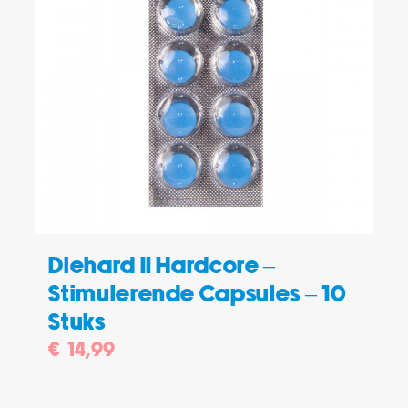
TOEVOEGEN AAN WINKELWAGEN
/
DETAILS
Diehard II Hardcore –
Stimulerende Capsules – 10
Stuks
€
14,99