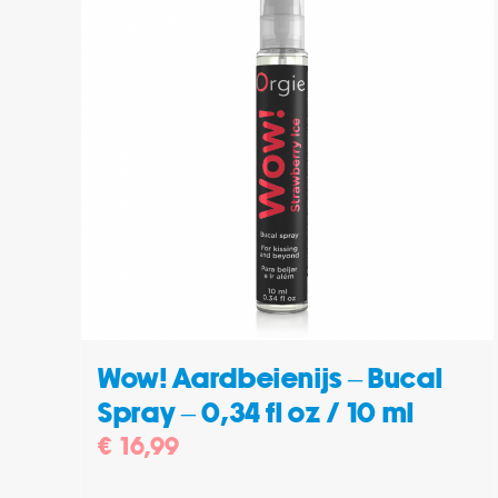
/
TOEVOEGEN AAN WINKELWAGEN
/
DETAILS
Wow! Aardbeienijs – Bucal
Spray – 0,34 fl oz / 10 ml
€
16,99