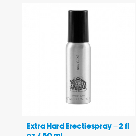
/
TOEVOEGEN AAN WINKELWAGEN
/
DETAILS
Extra Hard Erectiespray – 2 fl
oz / 50 ml