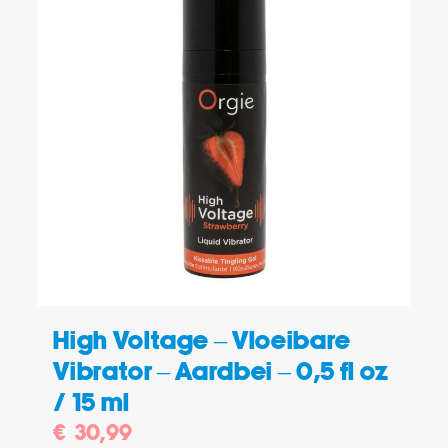
TOEVOEGEN AAN WINKELWAGEN
/
DETAILS
High Voltage – Vloeibare
Vibrator – Aardbei – 0,5 fl oz
/ 15 ml
€
30,99