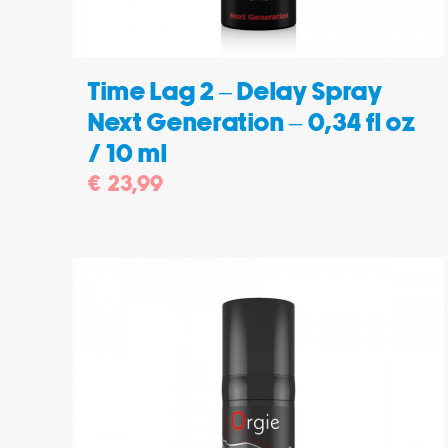
Time Lag 2 – Delay Spray
Next Generation – 0,34 fl oz
/ 10 ml
€
23,99
/
TOEVOEGEN AAN WINKELWAGEN
/