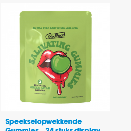
Speekselopwekkende
Gummies – 24 stuks display