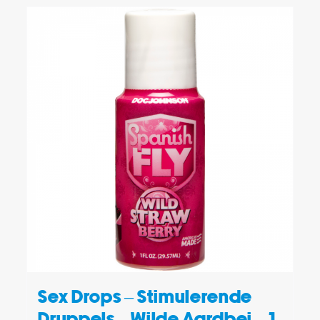
TOEVOEGEN AAN WINKELWAGEN
/
DETAILS
Sex Drops – Stimulerende
Druppels – Wilde Aardbei – 1