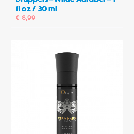
fl oz / 30 ml
€
8,99
TOEVOEGEN AAN WINKELWAGEN
/
DETAILS