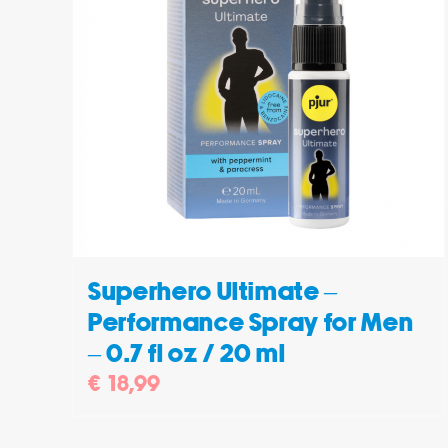
/
TOEVOEGEN AAN WINKELWAGEN
/
DETAILS
Superhero Ultimate –
Performance Spray for Men
– 0.7 fl oz / 20 ml
€
18,99