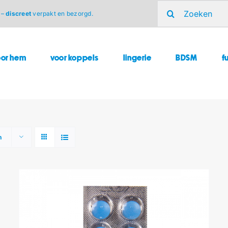
Zoeken
 –
discreet
verpakt en bezorgd.
naar:
oor hem
voor koppels
lingerie
BDSM
f
n