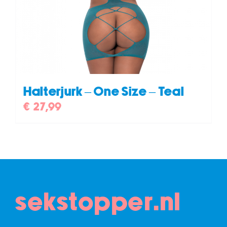
Halterjurk – One Size – Teal
€
27,99
sekstopper.nl