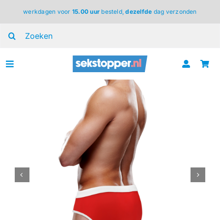
Ga
werkdagen voor
15.00 uur
besteld,
dezelfde
dag verzonden
naar
inhoud
Zoeken
naar:
Toggle
Navigation
voor haar
voor hem
voor koppels
lingerie
BDSM