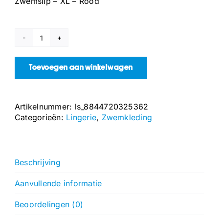
Zwemslip – XL – Rood
Zwemslip
-
XL
Toevoegen aan winkelwagen
-
Rood
aantal
Artikelnummer:
ls_8844720325362
Categorieën:
Lingerie
,
Zwemkleding
Beschrijving
Aanvullende informatie
Beoordelingen (0)