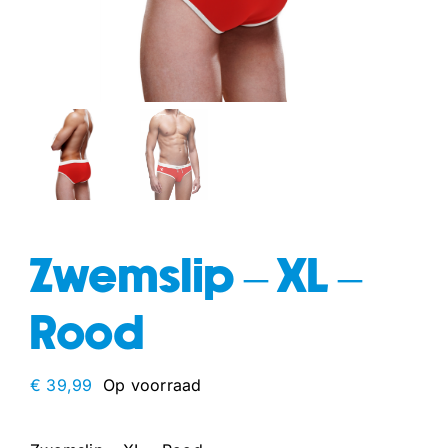
fun
drogisterij
Zwemslip – XL –
Rood
€
39,99
Op voorraad