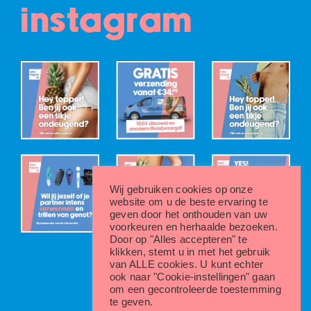
instagram
Wij gebruiken cookies op onze
website om u de beste ervaring te
geven door het onthouden van uw
voorkeuren en herhaalde bezoeken.
Door op "Alles accepteren" te
klikken, stemt u in met het gebruik
van ALLE cookies. U kunt echter
ook naar "Cookie-instellingen" gaan
om een gecontroleerde toestemming
te geven.