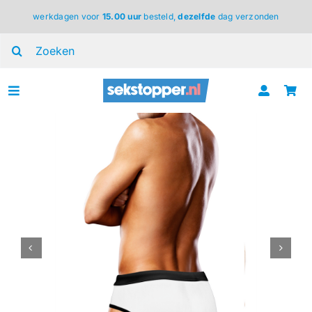
Ga
werkdagen voor
15.00 uur
besteld,
dezelfde
dag verzonden
naar
inhoud
Zoeken
naar:
Toggle
Navigation
voor haar
voor hem
voor koppels
lingerie
BDSM