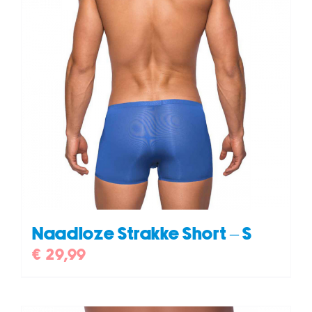
Naadloze Strakke Short – S
€
29,99