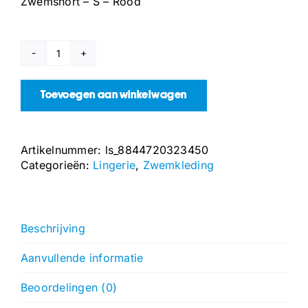
Zwemshort – S – Rood
Zwemshort
-
S
Toevoegen aan winkelwagen
-
Rood
aantal
Artikelnummer:
ls_8844720323450
Categorieën:
Lingerie
,
Zwemkleding
Beschrijving
Aanvullende informatie
Beoordelingen (0)