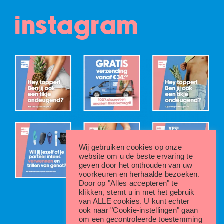
instagram
Wij gebruiken cookies op onze
website om u de beste ervaring te
geven door het onthouden van uw
voorkeuren en herhaalde bezoeken.
Door op "Alles accepteren" te
klikken, stemt u in met het gebruik
van ALLE cookies. U kunt echter
ook naar "Cookie-instellingen" gaan
om een gecontroleerde toestemming