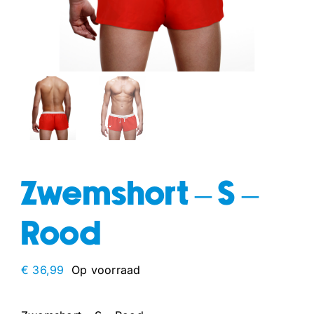
fun
drogisterij
Zwemshort – S –
Rood
€
36,99
Op voorraad