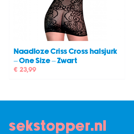
Naadloze Criss Cross halsjurk
– One Size – Zwart
€
23,99
sekstopper.nl