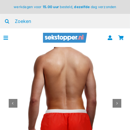
Ga
werkdagen voor
15.00 uur
besteld,
dezelfde
dag verzonden
naar
inhoud
Zoeken
naar:
Toggle
Navigation
voor haar
voor hem
voor koppels
lingerie
BDSM