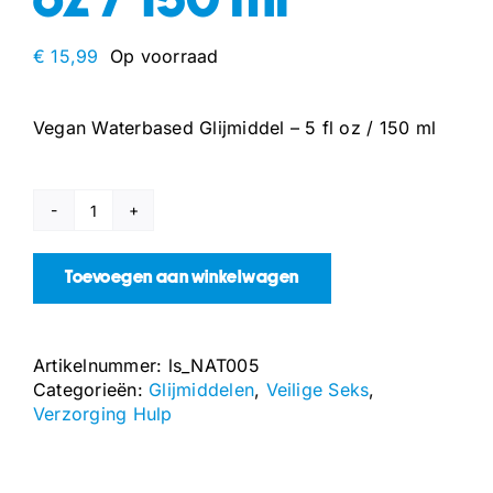
oz / 150 ml
€
15,99
Op voorraad
Vegan Waterbased Glijmiddel – 5 fl oz / 150 ml
Vegan
Waterbased
Glijmiddel
Toevoegen aan winkelwagen
-
5
fl
Artikelnummer:
ls_NAT005
oz
Categorieën:
Glijmiddelen
,
Veilige Seks
,
/
Verzorging Hulp
150
ml
aantal