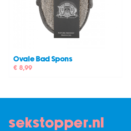
Ovale Bad Spons
€
8,99
sekstopper.nl