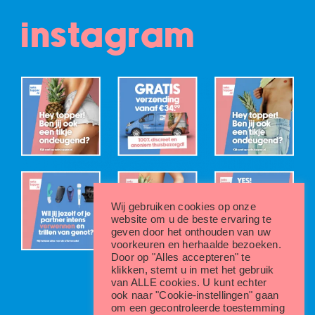
instagram
Wij gebruiken cookies op onze
website om u de beste ervaring te
geven door het onthouden van uw
voorkeuren en herhaalde bezoeken.
Door op "Alles accepteren" te
klikken, stemt u in met het gebruik
van ALLE cookies. U kunt echter
ook naar "Cookie-instellingen" gaan
om een gecontroleerde toestemming