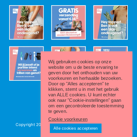
Wij gebruiken cookies op onze
website om u de beste ervaring te
geven door het onthouden van uw
voorkeuren en herhaalde bezoeken.
Door op "Alles accepteren" te
klikken, stemt u in met het gebruik
van ALLE cookies. U kunt echter
ook naar "Cookie-instellingen" gaan
om een gecontroleerde toestemming
te geven.
Cookie voorkeuren
Copyright 2022 - 2024 | Sekstopper.nl |
Privacybeleid
Alle cookies accepteren
Instagram