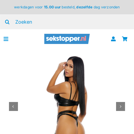
Ga
werkdagen voor
15.00 uur
besteld,
dezelfde
dag verzonden
naar
inhoud
Zoeken
naar:
Toggle
Navigation
voor haar
voor hem
voor koppels
lingerie
BDSM