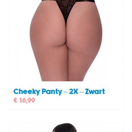
Cheeky Panty – 2X – Zwart
€
16,99