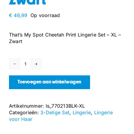
Zwart
€
46,99
Op voorraad
That’s My Spot Cheetah Print Lingerie Set – XL –
Zwart
That's
My
Spot
Toevoegen aan winkelwagen
Cheetah
Print
Lingerie
Artikelnummer:
ls_770213BLK-XL
Set
Categorieën:
3-Delige Set
,
Lingerie
,
Lingerie
-
voor Haar
XL
-
Zwart