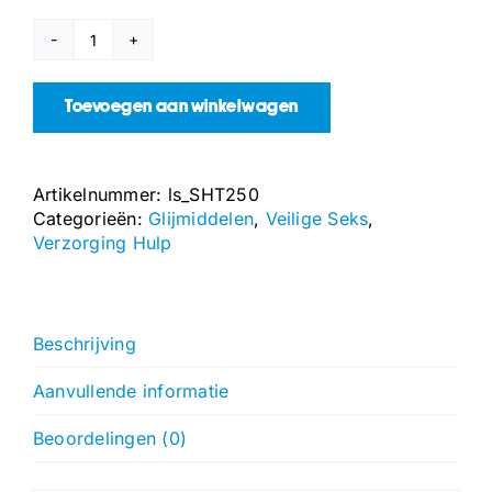
Smeermiddel
-
Banaan
Toevoegen aan winkelwagen
-
3
fl
Artikelnummer:
ls_SHT250
oz
Categorieën:
Glijmiddelen
,
Veilige Seks
,
/
Verzorging Hulp
100
ml
aantal
Beschrijving
Aanvullende informatie
Beoordelingen (0)