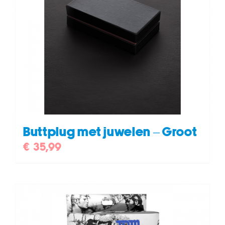
Buttplug met juwelen – Groot
€
35,99