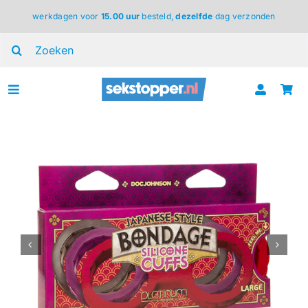
Ga
werkdagen voor
15.00 uur
besteld,
dezelfde
dag verzonden
naar
inhoud
Zoeken
naar:
Toggle
Navigation
voor haar
voor hem
voor koppels
lingerie
BDSM