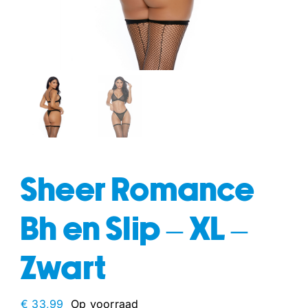
fun
drogisterij
Sheer Romance
Bh en Slip – XL –
Zwart
€
33,99
Op voorraad