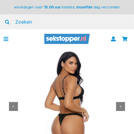
Ga
werkdagen voor
15.00 uur
besteld,
dezelfde
dag verzonden
naar
inhoud
Zoeken
naar:
Toggle
Navigation
voor haar
voor hem
voor koppels
lingerie
BDSM