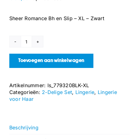
Sheer Romance Bh en Slip – XL – Zwart
Sheer
Romance
Bh
Toevoegen aan winkelwagen
en
Slip
-
Artikelnummer:
ls_779320BLK-XL
XL
Categorieën:
2-Delige Set
,
Lingerie
,
Lingerie
-
voor Haar
Zwart
aantal
Beschrijving