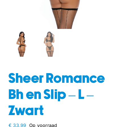
fun
drogisterij
Sheer Romance
Bh en Slip – L –
Zwart
€
33,99
Op voorraad