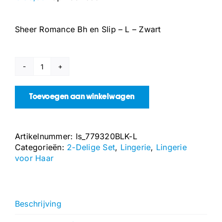
Sheer Romance Bh en Slip – L – Zwart
Sheer
Romance
Bh
Toevoegen aan winkelwagen
en
Slip
-
Artikelnummer:
ls_779320BLK-L
L
Categorieën:
2-Delige Set
,
Lingerie
,
Lingerie
-
voor Haar
Zwart
aantal
Beschrijving