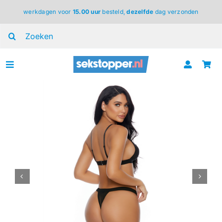
Ga
werkdagen voor
15.00 uur
besteld,
dezelfde
dag verzonden
naar
inhoud
Zoeken
naar:
Toggle
Navigation
voor haar
voor hem
voor koppels
lingerie
BDSM