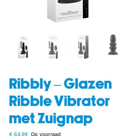
fun
drogisterij
Ribbly – Glazen
Ribble Vibrator
met Zuignap
€
64,99
Op voorraad