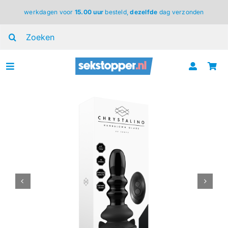
Ga
werkdagen voor
15.00 uur
besteld,
dezelfde
dag verzonden
naar
inhoud
Zoeken
naar:
Toggle
Navigation
voor haar
voor hem
voor koppels
lingerie
BDSM