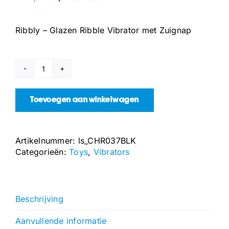
Ribbly – Glazen Ribble Vibrator met Zuignap
Ribbly
-
Glazen
Toevoegen aan winkelwagen
Ribble
Vibrator
met
Artikelnummer:
ls_CHR037BLK
Zuignap
Categorieën:
Toys
,
Vibrators
aantal
Beschrijving
Aanvullende informatie