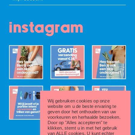
instagram
Wij gebruiken cookies op onze
website om u de beste ervaring te
geven door het onthouden van uw
voorkeuren en herhaalde bezoeken.
Door op "Alles accepteren" te
klikken, stemt u in met het gebruik
van ALLE cookies. U kunt echter