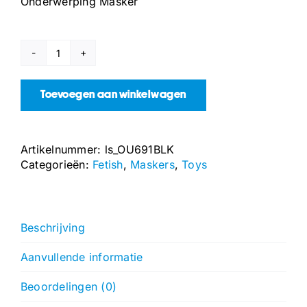
Onderwerping Masker
Onderwerping
Masker
aantal
Toevoegen aan winkelwagen
Artikelnummer:
ls_OU691BLK
Categorieën:
Fetish
,
Maskers
,
Toys
Beschrijving
Aanvullende informatie
Beoordelingen (0)