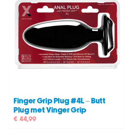
Finger Grip Plug #4L – Butt
Plug met Vinger Grip
€
44,99