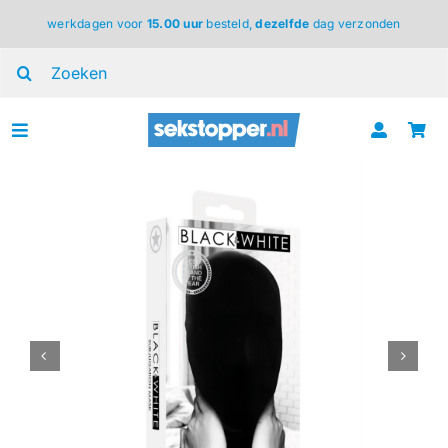
Ga
werkdagen voor
15.00 uur
besteld,
dezelfde
dag verzonden
naar
inhoud
Zoeken
naar:
Toggle
Navigation
voor haar
voor hem
voor koppels
lingerie
BDSM