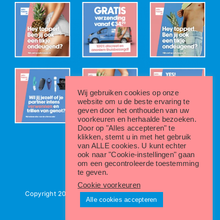
Wij gebruiken cookies op onze
website om u de beste ervaring te
geven door het onthouden van uw
voorkeuren en herhaalde bezoeken.
Door op "Alles accepteren" te
klikken, stemt u in met het gebruik
van ALLE cookies. U kunt echter
ook naar "Cookie-instellingen" gaan
om een gecontroleerde toestemming
te geven.
Cookie voorkeuren
Copyright 2022 - 2024 | Sekstopper.nl |
Privacybeleid
Alle cookies accepteren
Instagram