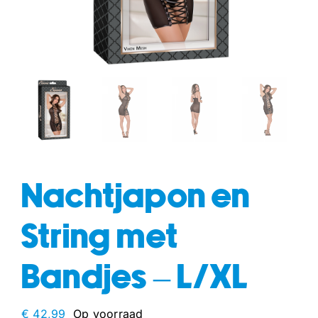
fun
drogisterij
Nachtjapon en
String met
Bandjes – L/XL
€
42,99
Op voorraad