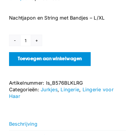
Nachtjapon en String met Bandjes – L/XL
Nachtjapon
en
String
Toevoegen aan winkelwagen
met
Bandjes
-
Artikelnummer:
ls_B576BLKLRG
L/XL
Categorieën:
Jurkjes
,
Lingerie
,
Lingerie voor
aantal
Haar
Beschrijving