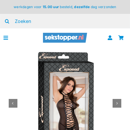
Ga
werkdagen voor
15.00 uur
besteld,
dezelfde
dag verzonden
naar
inhoud
Zoeken
naar:
Toggle
Navigation
voor haar
voor hem
voor koppels
lingerie
BDSM