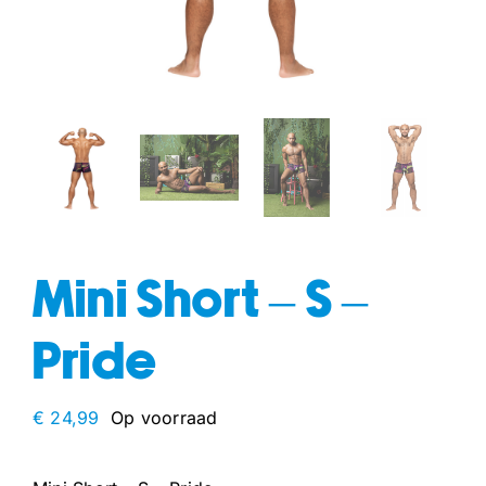
fun
drogisterij
Mini Short – S –
Pride
€
24,99
Op voorraad