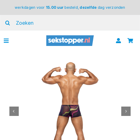
Ga
werkdagen voor
15.00 uur
besteld,
dezelfde
dag verzonden
naar
inhoud
Zoeken
naar:
Toggle
Navigation
voor haar
voor hem
voor koppels
lingerie
BDSM