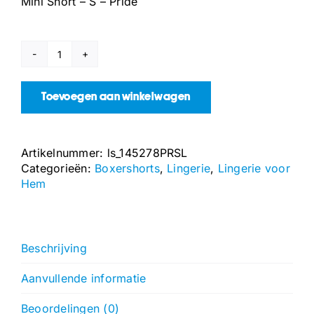
Mini Short – S – Pride
Mini
Short
-
Toevoegen aan winkelwagen
S
-
Pride
Artikelnummer:
ls_145278PRSL
aantal
Categorieën:
Boxershorts
,
Lingerie
,
Lingerie voor
Hem
Beschrijving
Aanvullende informatie
Beoordelingen (0)