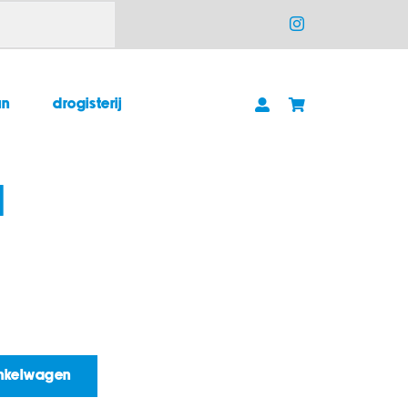
un
drogisterij
d
inkelwagen