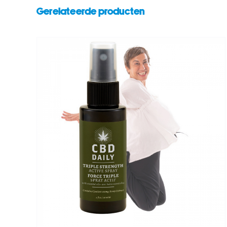
Gerelateerde producten
/
TOEVOEGEN AAN WINKELWAGEN
/
DETAILS