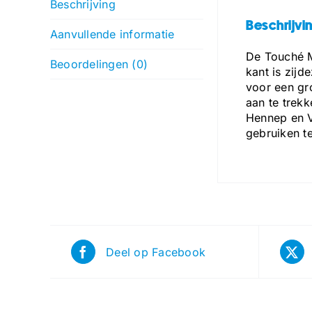
Beschrijving
Beschrijvi
Aanvullende informatie
De Touché M
Beoordelingen (0)
kant is zijd
voor een gr
aan te trekk
Hennep en Vl
gebruiken t
Deel op Facebook