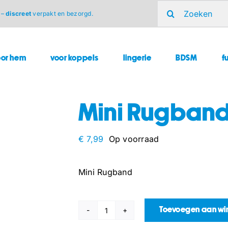
Zoeken
 –
discreet
verpakt en bezorgd.
naar:
oor hem
voor koppels
lingerie
BDSM
f
Mini Rugban
€
7,99
Op voorraad
Mini Rugband
Toevoegen aan w
Mini
Rugband