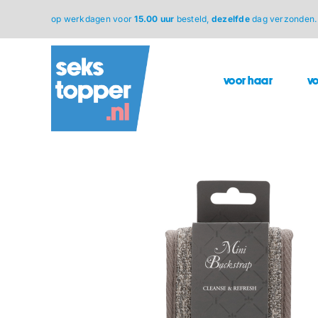
Ga
op werkdagen voor
15.00 uur
besteld,
dezelfde
dag verzonden.
naar
inhoud
voor haar
v