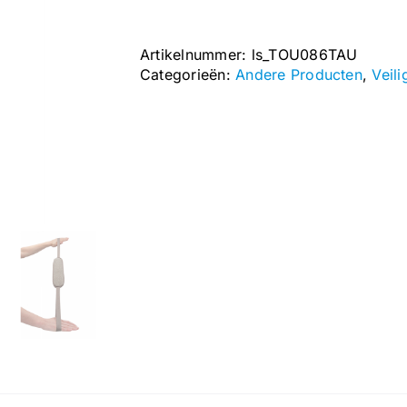
aantal
Artikelnummer:
ls_TOU086TAU
Categorieën:
Andere Producten
,
Veil