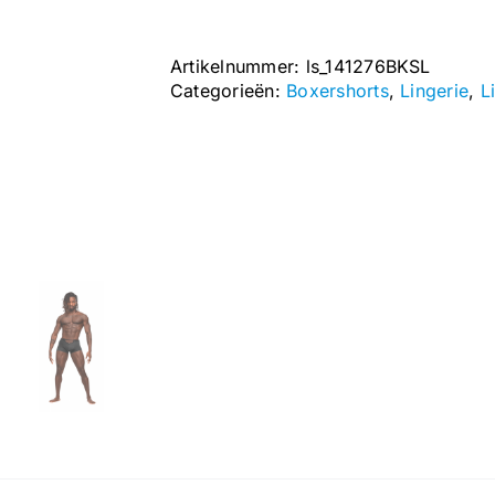
-
S
Artikelnummer:
ls_141276BKSL
-
Categorieën:
Boxershorts
,
Lingerie
,
L
Zwart
aantal