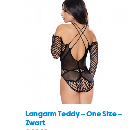
/
TOEVOEGEN AAN WINKELWAGEN
/
DETAILS
Langarm Teddy – One Size –
Zwart