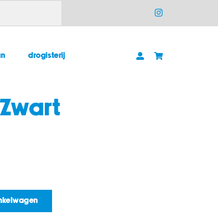
un
drogisterij
– Zwart
inkelwagen