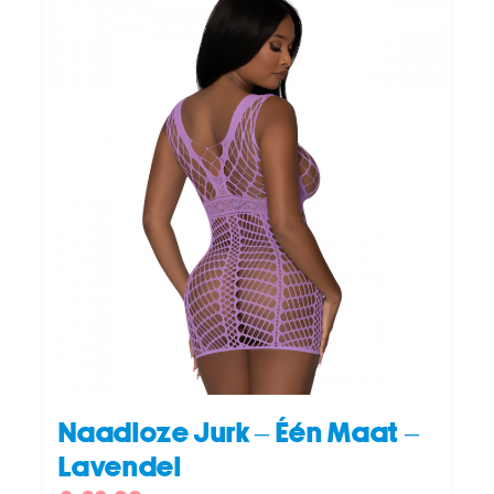
TOEVOEGEN AAN WINKELWAGEN
/
DETAILS
Naadloze Jurk – Één Maat –
Lavendel