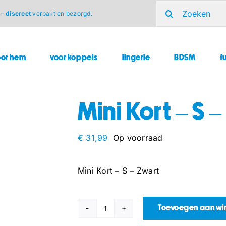
Zoeken
 –
discreet
verpakt en bezorgd.
naar:
oor hem
voor koppels
lingerie
BDSM
f
Mini Kort – S 
€
31,99
Op voorraad
Mini Kort – S – Zwart
Toevoegen aan w
Mini
Kort