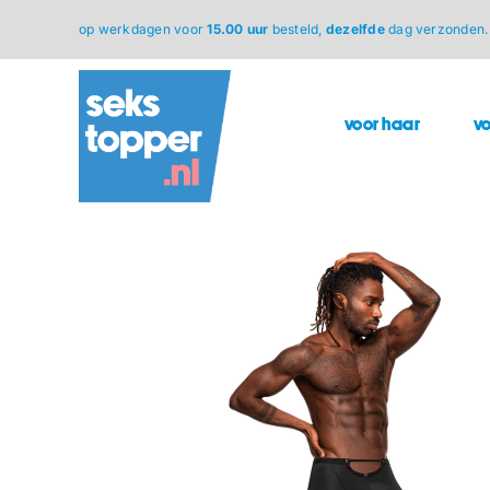
Ga
op werkdagen voor
15.00 uur
besteld,
dezelfde
dag verzonden.
naar
inhoud
voor haar
v