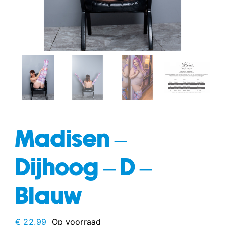
fun
drogisterij
Madisen –
Dijhoog – D –
Blauw
€
22,99
Op voorraad