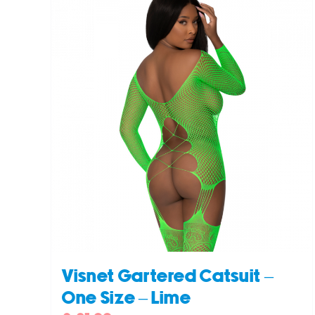
/
TOEVOEGEN AAN WINKELWAGEN
/
DETAILS
Visnet Gartered Catsuit –
One Size – Lime