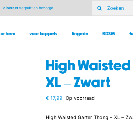
Zoeken
 –
discreet
verpakt en bezorgd.
naar:
oor hem
voor koppels
lingerie
BDSM
f
High Waisted
XL – Zwart
€
17,99
Op voorraad
High Waisted Garter Thong – XL – Zw