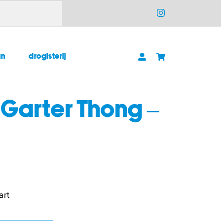
un
drogisterij
 Garter Thong –
art