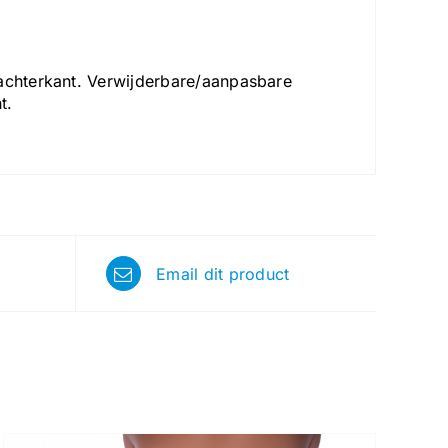
 achterkant. Verwijderbare/aanpasbare
t.
Email dit product