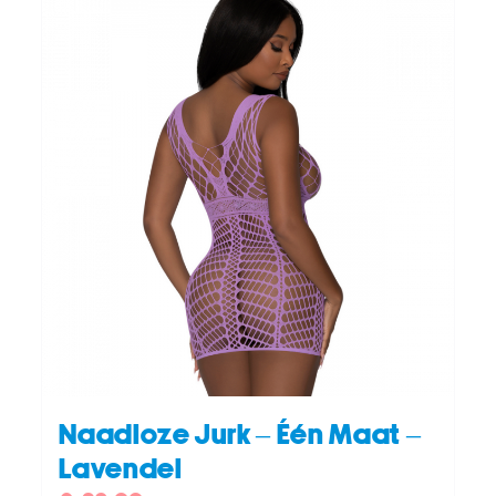
TOEVOEGEN AAN WINKELWAGEN
/
DETAILS
Naadloze Jurk – Één Maat –
Lavendel