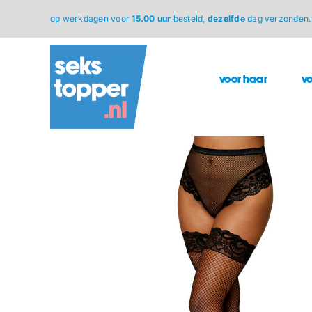
Ga
op werkdagen voor
15.00 uur
besteld,
dezelfde
dag verzonden.
naar
inhoud
voor haar
v