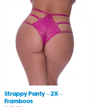
Strappy Panty – 2X –
Framboos