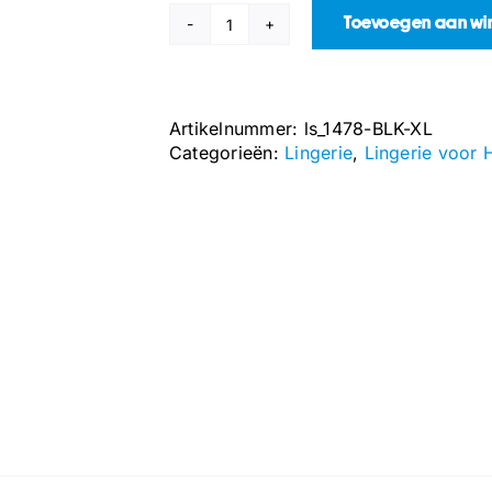
Toevoegen aan w
High
Waisted
Garter
Thong
Artikelnummer:
ls_1478-BLK-XL
-
Categorieën:
Lingerie
,
Lingerie voor 
XL
-
Zwart
aantal