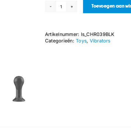
Toevoegen aan w
Globy
-
Glazen
Vibrator
Artikelnummer:
ls_CHR039BLK
met
Categorieën:
Toys
,
Vibrators
Suction
Cup
aantal