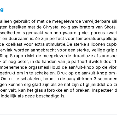
ng
 alleen gebruikt of met de meegeleverde verwijderbare si
ten bereiken met de Chrystalino-glasvibrators van Shots.
 snelheden is gemaakt van hoogwaardig niet-poreus zwart 
 en duurzaam is.Ze zijn perfect voor temperatuurspelletj
de koelkast voor extra stimulatie.De sterke siliconen cup
pervlak worden aangebracht voor een sterke, veilige gri
-Ring Strapon.Met de meegeleverde draadloze afstandsbed
 of nog beter, in de handen van je partner! Switch door 1
embenemende orgasmes!Houd de aan/uit-knop op de vibra
gedrukt om in te schakelen. Druk op de aan/uit-knop om d
. Om uit te schakelen, houdt u de aan/uit-knop 3 seconden
en kunnen erg glad zijn als ze nat zijn of glijmiddel op 
oer valt, kan het glas afbrokkelen of breken. Inspecteer 
ddellijk als deze beschadigd is.