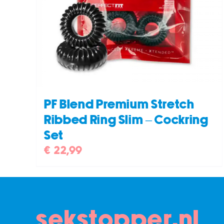
DETAILS
PF Blend Premium Stretch
Ribbed Ring Slim – Cockring
Set
€
22,99
sekstopper.nl