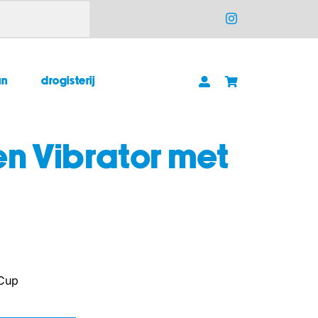
un
drogisterij
en Vibrator met
 Cup