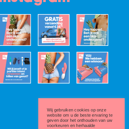
Wij gebruiken cookies op onze
website om u de beste ervaring te
geven door het onthouden van uw
voorkeuren en herhaalde