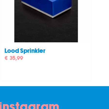
Lood Sprinkler
€
35,99
instagram