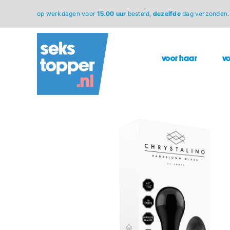
Ga
op werkdagen voor
15.00 uur
besteld,
dezelfde
dag verzonden.
naar
inhoud
voor haar
v