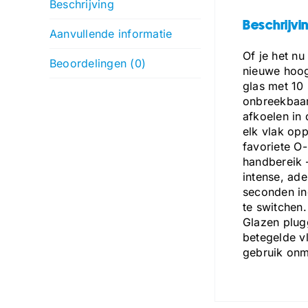
Beschrijving
Beschrijvi
Aanvullende informatie
Of je het nu
Beoordelingen (0)
nieuwe hoog
glas met 10
onbreekbaar
afkoelen in 
elk vlak op
favoriete O
handbereik –
intense, ad
seconden in
te switchen
Glazen plugg
betegelde vl
gebruik onmi