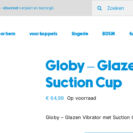
Zoeken
 –
discreet
verpakt en bezorgd.
naar:
oor hem
voor koppels
lingerie
BDSM
f
Globy – Glaz
Suction Cup
€
64,99
Op voorraad
Globy – Glazen Vibrator met Suction