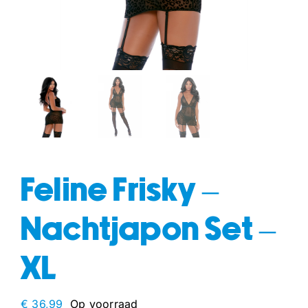
fun
drogisterij
Feline Frisky –
Nachtjapon Set –
XL
€
36,99
Op voorraad