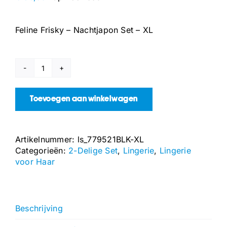
Feline Frisky – Nachtjapon Set – XL
Feline
Frisky
-
Toevoegen aan winkelwagen
Nachtjapon
Set
-
Artikelnummer:
ls_779521BLK-XL
XL
Categorieën:
2-Delige Set
,
Lingerie
,
Lingerie
aantal
voor Haar
Beschrijving