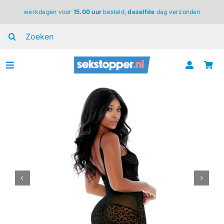
Ga
werkdagen voor
15.00 uur
besteld,
dezelfde
dag verzonden
naar
inhoud
Zoeken
naar:
Toggle
Navigation
voor haar
voor hem
voor koppels
lingerie
BDSM