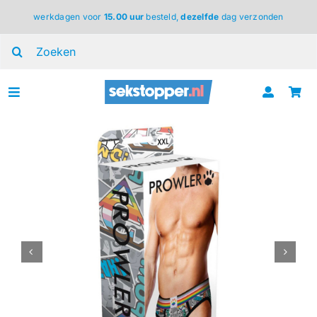
Ga
werkdagen voor
15.00 uur
besteld,
dezelfde
dag verzonden
naar
inhoud
Zoeken
naar:
Toggle
Navigation
voor haar
voor hem
voor koppels
lingerie
BDSM