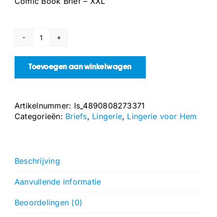
Comic Book Brief – XXL
Comic
Book
Brief
Toevoegen aan winkelwagen
-
XXL
aantal
Artikelnummer:
ls_4890808273371
Categorieën:
Briefs
,
Lingerie
,
Lingerie voor Hem
Beschrijving
Aanvullende informatie
Beoordelingen (0)