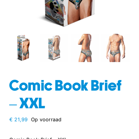
fun
drogisterij
Comic Book Brief
– XXL
€
21,99
Op voorraad