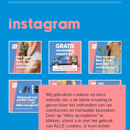
instagram
Wij gebruiken cookies op onze
website om u de beste ervaring te
geven door het onthouden van uw
voorkeuren en herhaalde bezoeken.
Door op "Alles accepteren" te
klikken, stemt u in met het gebruik
van ALLE cookies. U kunt echter