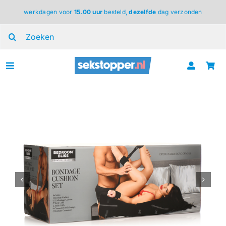
Ga
werkdagen voor
15.00 uur
besteld,
dezelfde
dag verzonden
naar
inhoud
Zoeken
naar:
Toggle
Navigation
voor haar
voor hem
voor koppels
lingerie
BDSM