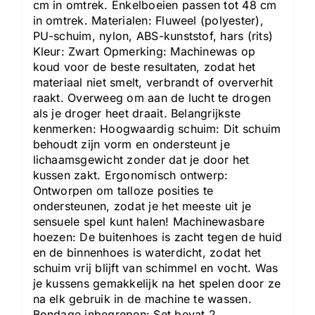
cm in omtrek. Enkelboeien passen tot 48 cm
in omtrek. Materialen: Fluweel (polyester),
PU-schuim, nylon, ABS-kunststof, hars (rits)
Kleur: Zwart Opmerking: Machinewas op
koud voor de beste resultaten, zodat het
materiaal niet smelt, verbrandt of oververhit
raakt. Overweeg om aan de lucht te drogen
als je droger heet draait. Belangrijkste
kenmerken: Hoogwaardig schuim: Dit schuim
behoudt zijn vorm en ondersteunt je
lichaamsgewicht zonder dat je door het
kussen zakt. Ergonomisch ontwerp:
Ontworpen om talloze posities te
ondersteunen, zodat je het meeste uit je
sensuele spel kunt halen! Machinewasbare
hoezen: De buitenhoes is zacht tegen de huid
en de binnenhoes is waterdicht, zodat het
schuim vrij blijft van schimmel en vocht. Was
je kussens gemakkelijk na het spelen door ze
na elk gebruik in de machine te wassen.
Bondage inbegrepen: Set bevat 2