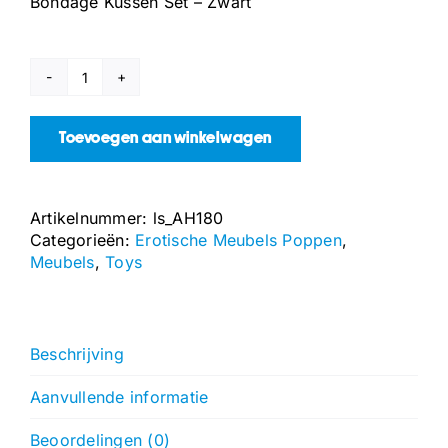
Bondage Kussen Set – Zwart
Bondage
Kussen
Set
Toevoegen aan winkelwagen
-
Zwart
aantal
Artikelnummer:
ls_AH180
Categorieën:
Erotische Meubels Poppen
,
Meubels
,
Toys
Beschrijving
Aanvullende informatie
Beoordelingen (0)