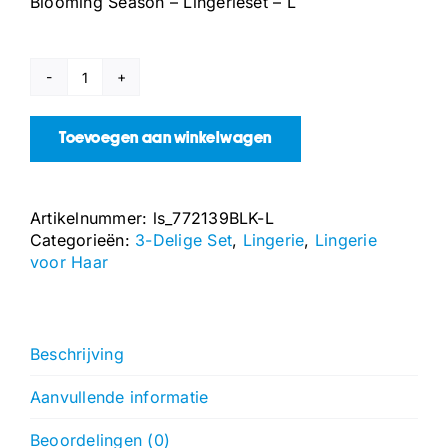
Blooming Season – Lingerieset – L
Blooming
Season
-
Toevoegen aan winkelwagen
Lingerieset
-
L
Artikelnummer:
ls_772139BLK-L
aantal
Categorieën:
3-Delige Set
,
Lingerie
,
Lingerie
voor Haar
Beschrijving
Aanvullende informatie
Beoordelingen (0)