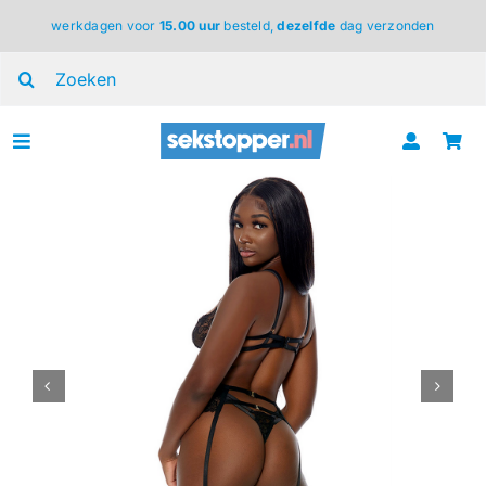
Ga
werkdagen voor
15.00 uur
besteld,
dezelfde
dag verzonden
naar
inhoud
Zoeken
naar:
Toggle
Navigation
voor haar
voor hem
voor koppels
lingerie
BDSM