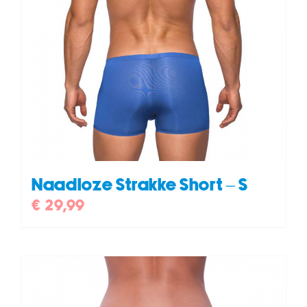
Naadloze Strakke Short – S
€
29,99