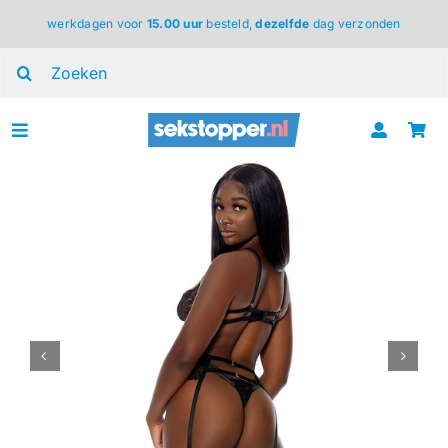
Ga
werkdagen voor
15.00 uur
besteld,
dezelfde
dag verzonden
naar
inhoud
Zoeken
naar:
Toggle
Navigation
voor haar
voor hem
voor koppels
lingerie
BDSM