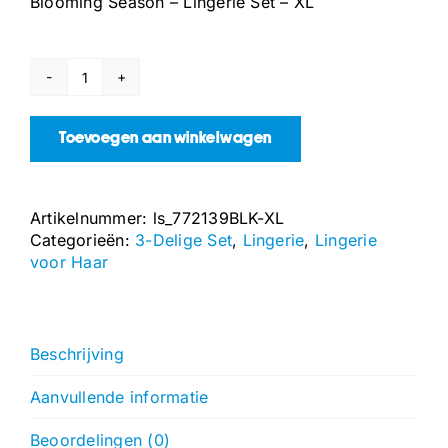
Blooming Season – Lingerie Set – XL
Blooming
Season
-
Toevoegen aan winkelwagen
Lingerie
Set
-
Artikelnummer:
ls_772139BLK-XL
XL
Categorieën:
3-Delige Set
,
Lingerie
,
Lingerie
aantal
voor Haar
Beschrijving
Aanvullende informatie
Beoordelingen (0)