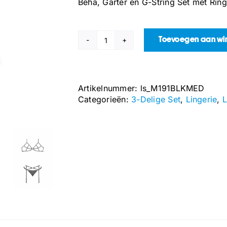
Beha, Garter en G-String Set met Rin
Toevoegen aan w
Beha,
Garter
en
G-
Artikelnummer:
ls_M191BLKMED
String
Categorieën:
3-Delige Set
,
Lingerie
,
L
Set
met
Ringen
en
Bandjes
-
S/M
-
Zwart
aantal