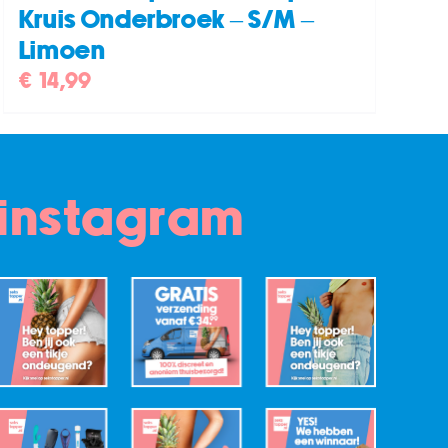
Kruis Onderbroek – S/M –
Limoen
€
14,99
instagram