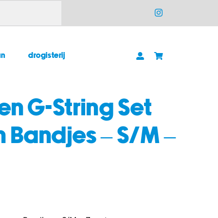
un
drogisterij
en G-String Set
 Bandjes – S/M –