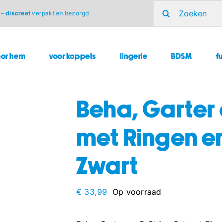
Zoeken
 –
discreet
verpakt en bezorgd.
naar:
oor hem
voor koppels
lingerie
BDSM
f
Beha, Garter 
met Ringen en
Zwart
€
33,99
Op voorraad