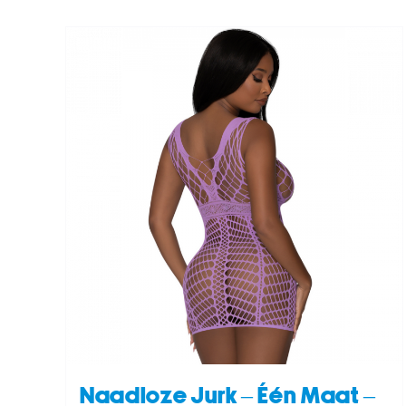
/
TOEVOEGEN AAN WINKELWAGEN
/
DETAILS
Naadloze Jurk – Één Maat –