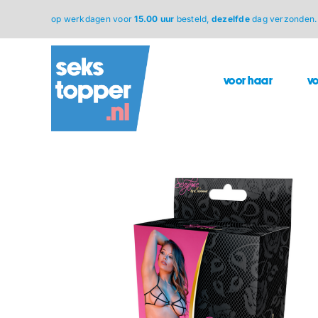
Ga
op werkdagen voor
15.00 uur
besteld,
dezelfde
dag verzonden.
naar
inhoud
voor haar
v