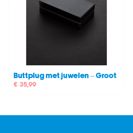
Buttplug met juwelen – Groot
€
35,99