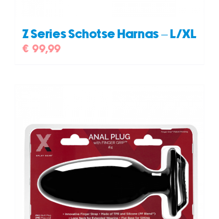
Z Series Schotse Harnas – L/XL
€
99,99