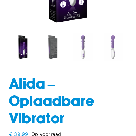
fun
drogisterij
Alida –
Oplaadbare
Vibrator
€
39,99
Op voorraad